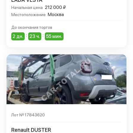
212 000 ₽
Начальная цена
Москва
Местоположение
До окончания торгов
:
:
2 дн.
23 ч.
55 мин.
Лот № 17843620
Renault DUSTER