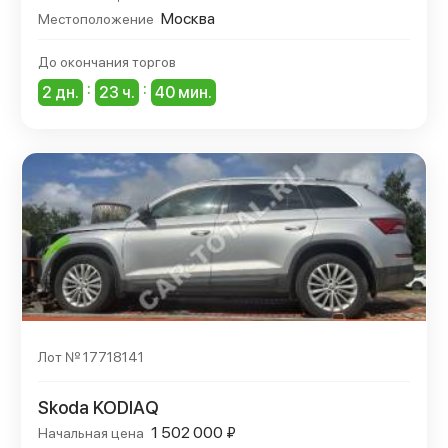
Москва
Местоположение
До окончания торгов
:
:
2 дн.
23 ч.
40 мин.
Лот № 17718141
Skoda KODIAQ
1 502 000 ₽
Начальная цена