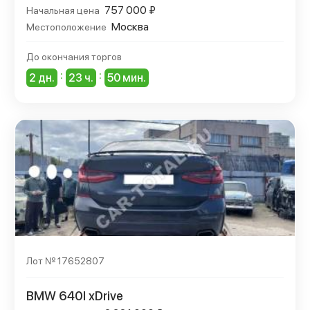
757 000 ₽
Начальная цена
Москва
Местоположение
До окончания торгов
:
:
2 дн.
23 ч.
50 мин.
Лот № 17652807
BMW 640I xDrive