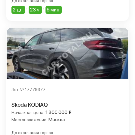
До окончания торгов
:
:
2 дн.
23 ч.
5 мин.
Лот № 17779377
Skoda KODIAQ
1 300 000 ₽
Начальная цена
Москва
Местоположение
До окончания торгов