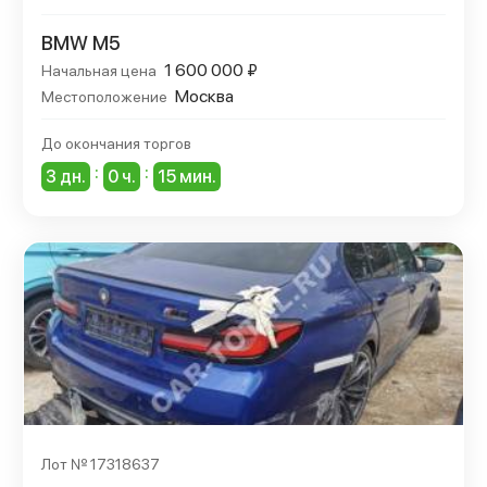
BMW M5
1 600 000 ₽
Начальная цена
Москва
Местоположение
До окончания торгов
:
:
3 дн.
0 ч.
15 мин.
Лот № 17318637