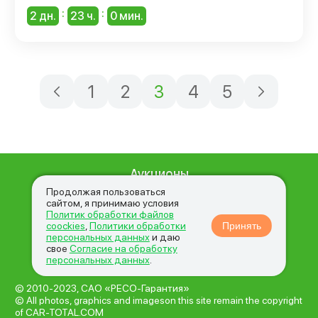
:
:
2 дн.
23 ч.
0 мин.
1
2
3
4
5
Аукционы
О нас
Продолжая пользоваться
сайтом, я принимаю условия
Вопросы и ответы
Политик обработки файлов
coockies
,
Политики обработки
Принять
Новости
персональных данных
и даю
свое
Согласие на обработку
Контакты
персональных данных
.
© 2010-2023, САО «РЕСО-Гарантия»
© All photos, graphics and imageson this site remain the copyright
of CAR-TOTAL.COM