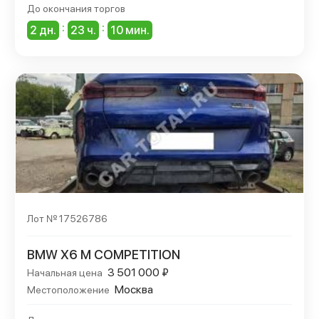
До окончания торгов
:
:
2 дн.
23 ч.
10 мин.
Лот № 17526786
BMW X6 M COMPETITION
3 501 000 ₽
Начальная цена
Москва
Местоположение