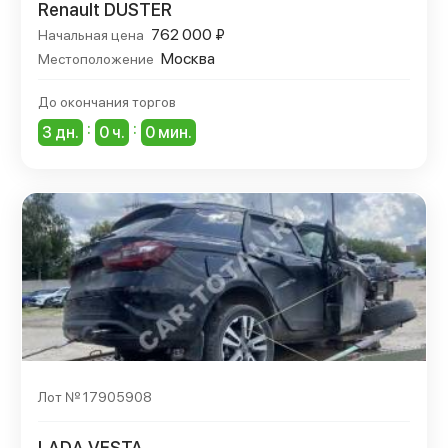
Renault DUSTER
762 000 ₽
Начальная цена
Москва
Местоположение
До окончания торгов
:
:
3 дн.
0 ч.
0 мин.
Лот № 17905908
LADA VESTA