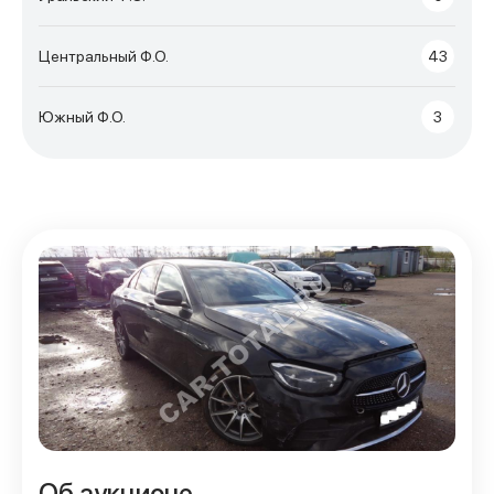
Центральный Ф.О.
43
Южный Ф.О.
3
Об аукционе