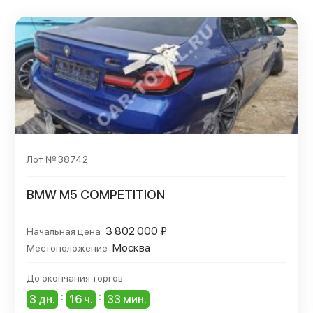
Лот № 38742
BMW M5 COMPETITION
3 802 000 ₽
Начальная цена
Москва
Местоположение
До окончания торгов
:
:
3
дн.
16
ч.
33
мин.