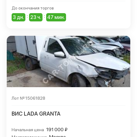
До окончания торгов
:
:
3 дн.
23 ч.
47 мин.
Лот № 15061828
ВИС LADA GRANTA
191 000 ₽
Начальная цена
Москва