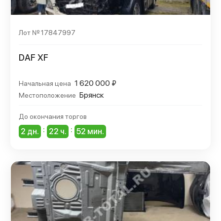
По дате завершения от ближайшей д
По дате завершения от крайней до 
Лот № 17847997
DAF XF
1 620 000 ₽
Начальная цена
Брянск
Местоположение
До окончания торгов
:
:
2 дн.
22 ч.
52 мин.