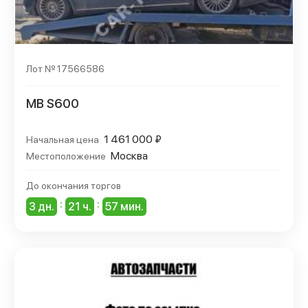
Лот № 17566586
MB S600
1 461 000 ₽
Начальная цена
Москва
Местоположение
До окончания торгов
:
:
3 дн.
21 ч.
57 мин.