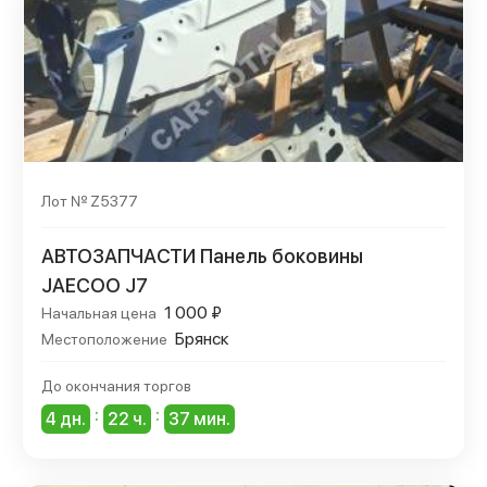
Лот № Z5377
АВТОЗАПЧАСТИ Панель боковины
JAECOO J7
1 000 ₽
Начальная цена
Брянск
Местоположение
До окончания торгов
:
:
4 дн.
22 ч.
37 мин.