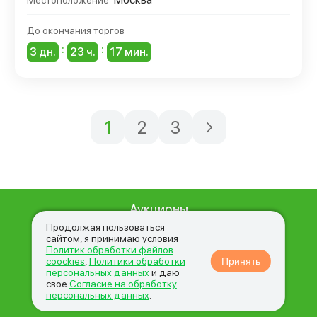
Местоположение
До окончания торгов
:
:
3 дн.
23 ч.
17 мин.
1
2
3
Аукционы
О нас
Продолжая пользоваться
сайтом, я принимаю условия
Вопросы и ответы
Политик обработки файлов
coockies
,
Политики обработки
Принять
Новости
персональных данных
и даю
свое
Согласие на обработку
Контакты
персональных данных
.