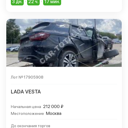
:
:
3 дн.
22 ч.
17 мин.
Лот № 17905908
LADA VESTA
212 000 ₽
Начальная цена
Москва
Местоположение
До окончания торгов