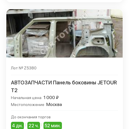
Лот № Z5380
АВТОЗАПЧАСТИ Панель боковины JETOUR
T2
1 000 ₽
Начальная цена
Москва
Местоположение
До окончания торгов
:
:
4 дн.
22 ч.
52 мин.