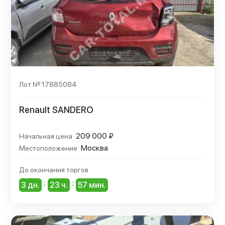
Лот № 17885084
Renault SANDERO
209 000 ₽
Начальная цена
Москва
Местоположение
До окончания торгов
:
:
3 дн.
23 ч.
57 мин.