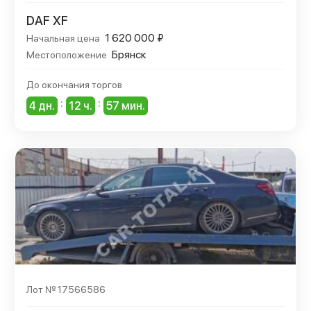
DAF XF
1 620 000 ₽
Начальная цена
Брянск
Местоположение
До окончания торгов
:
:
4 дн.
12 ч.
57 мин.
Лот № 17566586