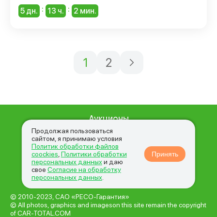
:
:
5 дн.
13 ч.
2 мин.
1
2
Аукционы
О нас
Продолжая пользоваться
сайтом, я принимаю условия
Вопросы и ответы
Политик обработки файлов
coockies
,
Политики обработки
Принять
Новости
персональных данных
и даю
свое
Согласие на обработку
Контакты
персональных данных
.
© 2010-2023, САО «РЕСО-Гарантия»
© All photos, graphics and imageson this site remain the copyright
of CAR-TOTAL.COM