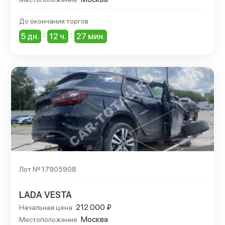
До окончания торгов
:
:
5 дн.
12 ч.
27 мин.
Лот № 17905908
LADA VESTA
212 000 ₽
Начальная цена
Москва
Местоположение