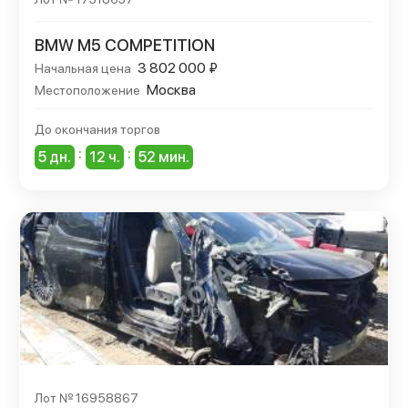
BMW M5 COMPETITION
3 802 000 ₽
Начальная цена
Москва
Местоположение
До окончания торгов
:
:
5 дн.
12 ч.
52 мин.
Лот № 16958867