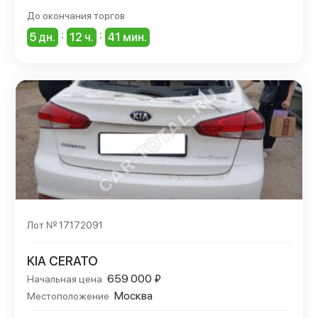
До окончания торгов
:
:
5 дн.
12 ч.
41 мин.
Лот № 17172091
KIA CERATO
659 000 ₽
Начальная цена
Москва
Местоположение