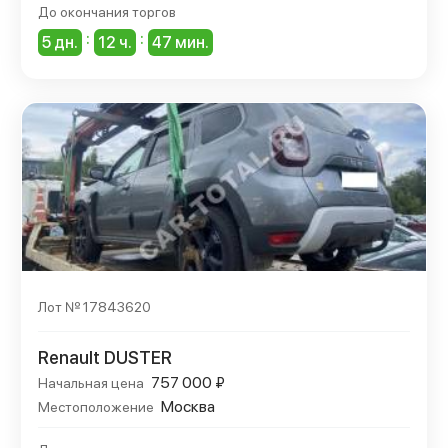
До окончания торгов
:
:
5 дн.
12 ч.
47 мин.
Лот № 17843620
Renault DUSTER
757 000 ₽
Начальная цена
Москва
Местоположение