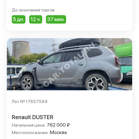
До окончания торгов
:
:
5 дн.
12 ч.
37 мин.
Лот № 17657549
Renault DUSTER
762 000 ₽
Начальная цена
Москва
Местоположение