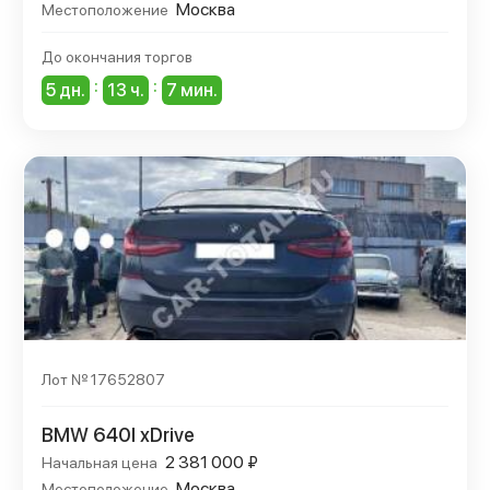
Москва
Местоположение
До окончания торгов
:
:
5 дн.
13 ч.
7 мин.
Лот № 17652807
BMW 640I xDrive
2 381 000 ₽
Начальная цена
Москва
Местоположение