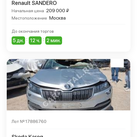
Renault SANDERO
209 000 ₽
Начальная цена
Москва
Местоположение
До окончания торгов
:
:
5 дн.
12 ч.
2 мин.
Лот № 17886760
Skoda Karoq