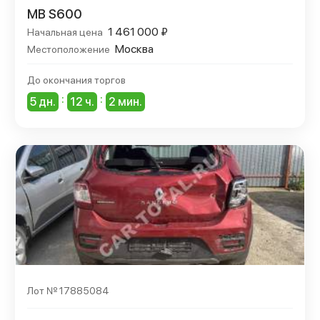
MB S600
1 461 000 ₽
Начальная цена
Москва
Местоположение
До окончания торгов
:
:
5 дн.
12 ч.
2 мин.
Лот № 17885084