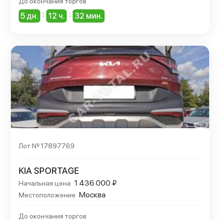
До окончания торгов
:
:
5 дн.
12 ч.
32 мин.
Лот № 17897769
KIA SPORTAGE
1 436 000 ₽
Начальная цена
Москва
Местоположение
До окончания торгов