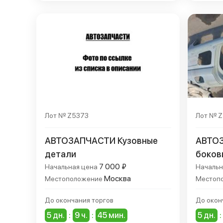
Лот № Z5373
Лот № 
АВТОЗАПЧАСТИ Кузовные
АВТОЗ
детали
боков
7 000 ₽
Начальная цена
Начальн
Москва
Местоположение
Местоп
До окончания торгов
До окон
5 дн.
:
9 ч.
:
45 мин.
5 дн.
: