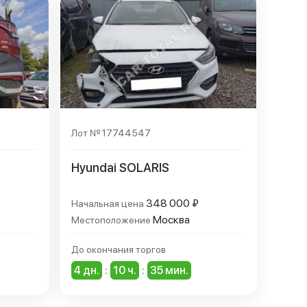
По убыванию цены
По дате начала от ближайшей до крайней
По дате начала от крайней до ближайшей
По дате завершения от ближайшей до край
По дате завершения от крайней до ближай
Лот № 17744547
Hyundai SOLARIS
348 000 ₽
Начальная цена
Москва
Местоположение
До окончания торгов
4 дн.
:
10 ч.
:
35 мин.