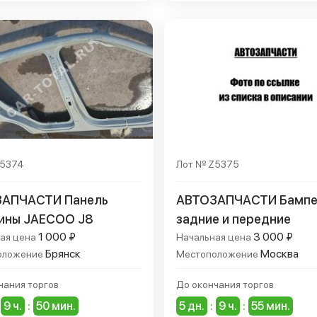
Z5374
Лот № Z5375
АПЧАСТИ Панель
АВТОЗАПЧАСТИ Бампе
ины JAECOO J8
задние и передние
1 000 ₽
3 000 ₽
ая цена
Начальная цена
Брянск
Москва
оложение
Местоположение
чания торгов
До окончания торгов
9 ч.
:
50 мин.
5 дн.
:
9 ч.
:
55 мин.