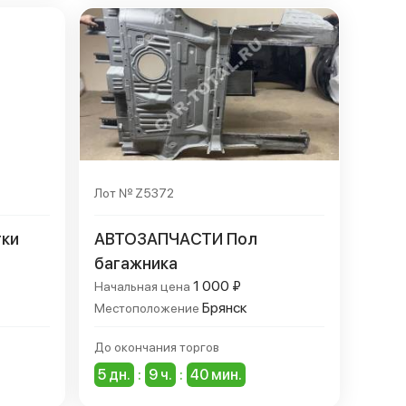
Лот № Z5372
ки
АВТОЗАПЧАСТИ Пол
багажника
1 000 ₽
Начальная цена
Брянск
Местоположение
До окончания торгов
5 дн.
:
9 ч.
:
40 мин.