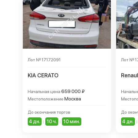
Лот № 17172091
Лот № 
KIA CERATO
Renau
659 000 ₽
Начальная цена
Начальн
Москва
Местоположение
Местоп
До окончания торгов
До окон
4 дн.
:
10 ч.
:
10 мин.
4 дн.
: