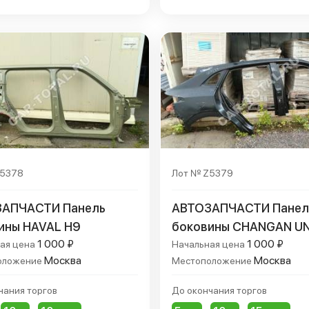
Z5378
Лот № Z5379
АПЧАСТИ Панель
АВТОЗАПЧАСТИ Панел
ины HAVAL H9
боковины CHANGAN UN
1 000 ₽
1 000 ₽
ая цена
Начальная цена
Москва
Москва
оложение
Местоположение
чания торгов
До окончания торгов