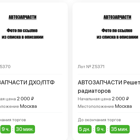
Z5370
Лот № Z5371
ЗАПЧАСТИ ДХО/ПТФ
АВТОЗАПЧАСТИ Решет
радиаторов
2 000 ₽
2 000 ₽
ая цена
Начальная цена
Москва
Москва
оложение
Местоположение
чания торгов
До окончания торгов
9 ч.
:
30 мин.
5 дн.
:
9 ч.
:
35 мин.