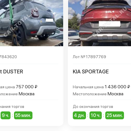
17843620
Лот № 17897769
lt DUSTER
KIA SPORTAGE
757 000 ₽
1 436 000 ₽
ая цена
Начальная цена
Москва
Москва
оложение
Местоположение
чания торгов
До окончания торгов
9 ч.
:
55 мин.
4 дн.
:
10 ч.
:
25 мин.