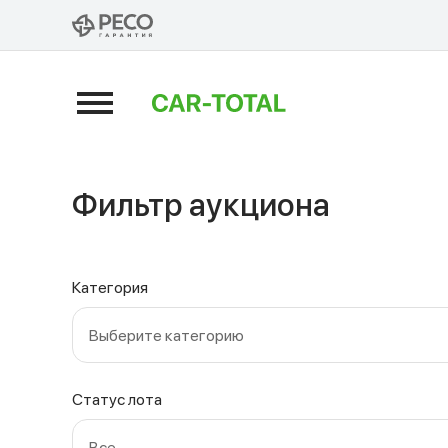
Аукционы
Фильтр аукциона
Категория
Сбросить фильтры
Выберите категорию
Статус лота
Все