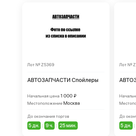
Лот № Z5369
Лот № 
АВТОЗАПЧАСТИ Спойлеры
АВТО
1 000 ₽
Начальная цена
Начальн
Москва
Местоположение
Местоп
До окончания торгов
До окон
5 дн.
:
9 ч.
:
25 мин.
5 дн.
: