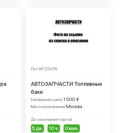
Лот № Z5376
ра
АВТОЗАПЧАСТИ Топливные
баки
1 000 ₽
Начальная цена
Москва
Местоположение
До окончания торгов
5 дн.
:
10 ч.
:
0 мин.